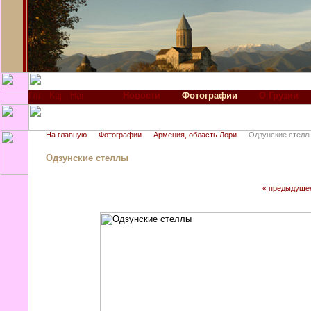
Новости
Фотографии
О Грузии
На главную
Фотографии
Армения, область Лори
Одзунские стелл
Одзунские стеллы
« предыдуще