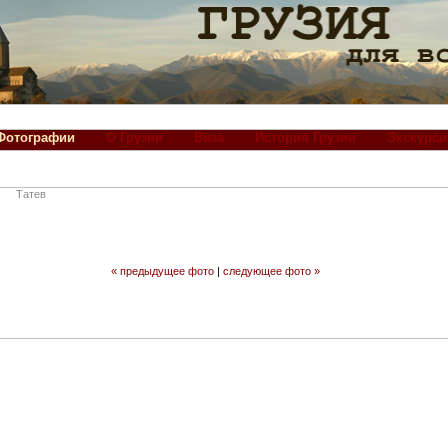
Фотографии
О Грузии
Виза
История Грузии
Экскурси
Татев
« предыдущее фото
|
следующее фото »