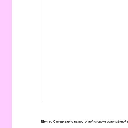
Щелтер Самецхварио на восточной стороне одноимённой 