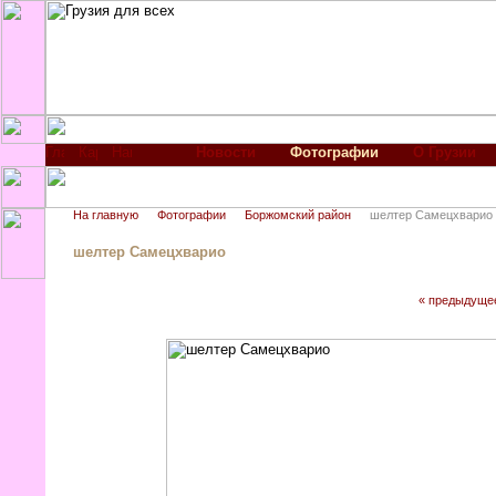
Новости
Фотографии
О Грузии
На главную
Фотографии
Боржомский район
шелтер Самецхварио
шелтер Самецхварио
« предыдуще