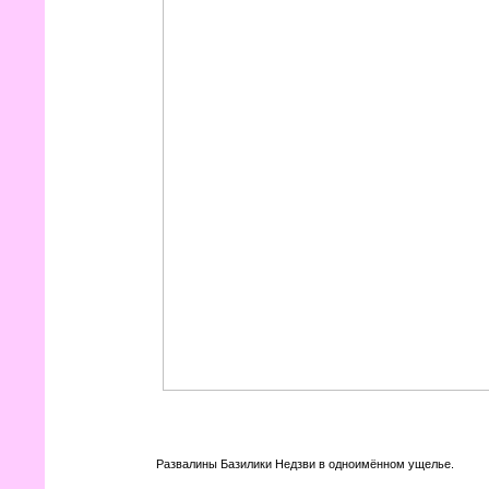
Развалины Базилики Недзви в одноимённом ущелье.