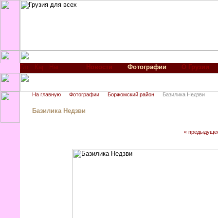
Новости
Фотографии
О Грузии
На главную
Фотографии
Боржомский район
Базилика Недзви
Базилика Недзви
« предыдуще