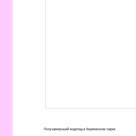
Полузамерзший водопад в боржомском парке.