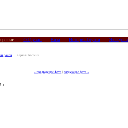
графии
О Грузии
Виза
История Грузии
Экскурс
ий район
Серный бассейн
« предыдущее фото
|
следующее фото »