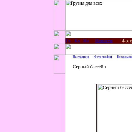
Новости
Фото
На главную
Фотографии
Боржомск
Серный бассейн