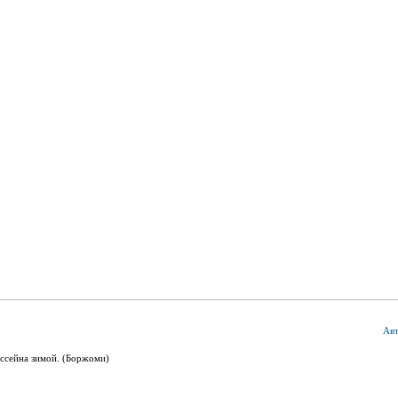
Ав
ассейна зимой. (Боржоми)