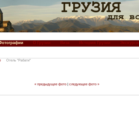
Фотографии
О Грузии
Виза
История Грузии
Экскурси
е
Отель "Рабати"
« предыдущее фото
|
следующее фото »