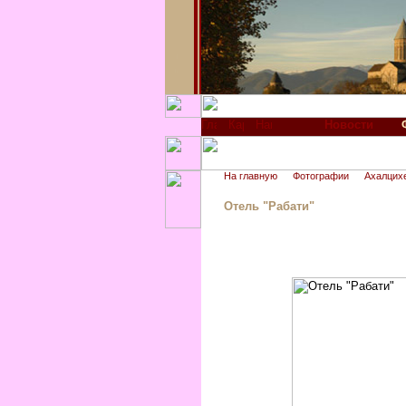
Новости
На главную
Фотографии
Ахалцих
Отель "Рабати"