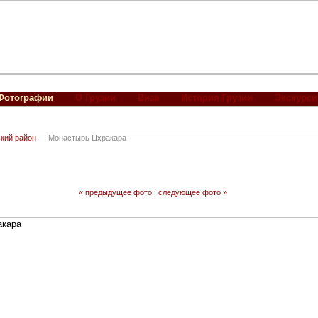
Фотографии
О Грузии
Виза
История Грузии
Экскурси
кий район
Монастырь Цхракара
« предыдущее фото
|
следующее фото »