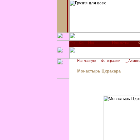
Новости
На главную
Фотографии
_ Ахметс
Монастырь Цхракара