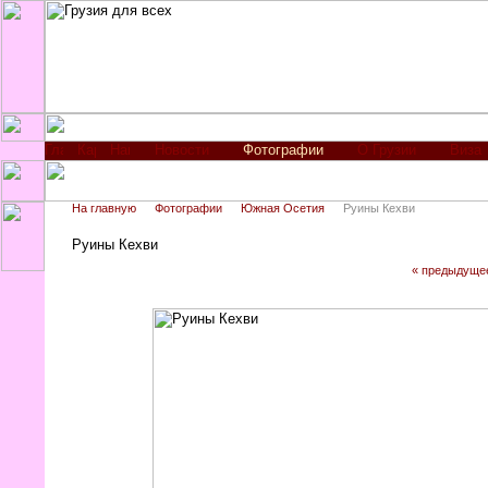
Новости
Фотографии
О Грузии
Виза
На главную
Фотографии
Южная Осетия
Руины Кехви
Руины Кехви
« предыдуще