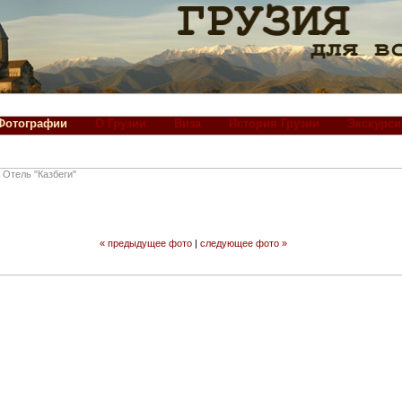
Фотографии
О Грузии
Виза
История Грузии
Экскурси
Отель "Казбеги"
« предыдущее фото
|
следующее фото »