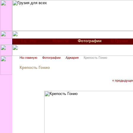
Новости
Фотографии
О Грузии
На главную
Фотографии
Аджария
Крепость Гонио
Крепость Гонио
« предыдуще