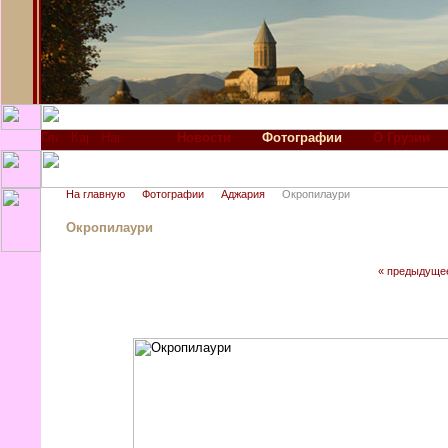
Новости
Фотографии
О Грузии
На главную
Фотографии
Аджария
Окропилаури
Окропилаури
« предыдуще