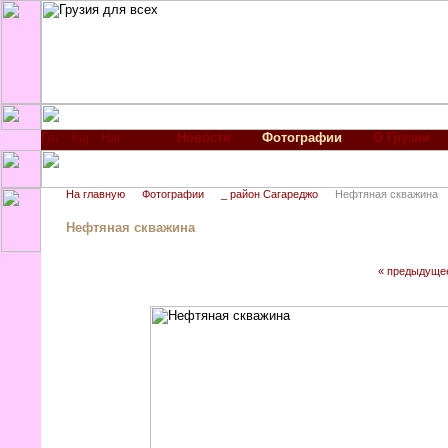
Новости
Фотографии
О Грузии
На главную
Фотографии
_ район Сагареджо
Нефтяная скважина
Нефтяная скважина
« предыдуще