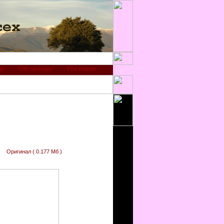
и
Об авторе
Гостевая
Оригинал ( 0.177 Мб )