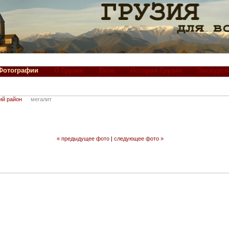
Фотографии
О Грузии
Виза
История Грузии
Экскурси
ий район
мегалит
« предыдущее фото
|
следующее фото »