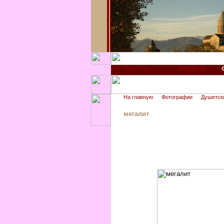
Новости
На главную
Фотографии
Душетск
мегалит