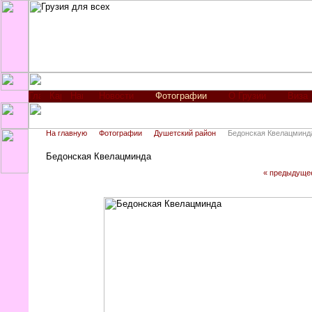
Новости
Фотографии
О Грузии
Виза
На главную
Фотографии
Душетский район
Бедонская Квелацминд
Бедонская Квелацминда
« предыдуще