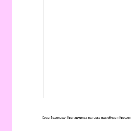
Храм Бедонская Квелацминда на горке над сёлами Квешети