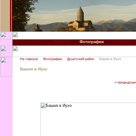
Новости
Фотографии
О Грузии
На главную
Фотографии
Душетский район
Башня в Иухо
Башня в Иухо
« предыдуще