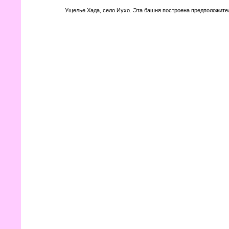
Ущелье Хада, село Иухо. Эта башня построена предположител