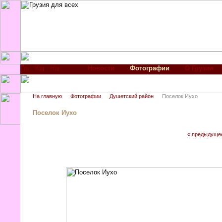
Новости
Фотографии
О Грузии
На главную
Фотографии
Душетский район
Поселок Иухо
Поселок Иухо
« предыдуще