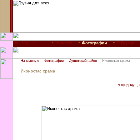
Новости
Фотографии
О Грузии
На главную
Фотографии
Душетский район
Иконостас храма
Иконостас храма
« предыдуще