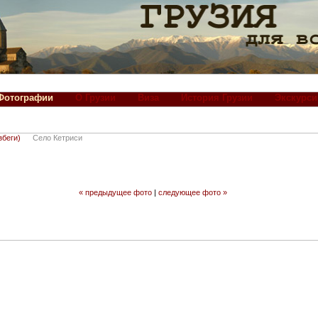
Фотографии
О Грузии
Виза
История Грузии
Экскурси
збеги)
Село Кетриси
« предыдущее фото
|
следующее фото »