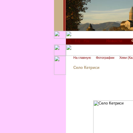
Новости
На главную
Фотографии
Хеви (Ка
Село Кетриси