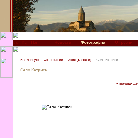
Новости
Фотографии
О Грузии
На главную
Фотографии
Хеви (Казбеги)
Село Кетриси
Село Кетриси
« предыдуще