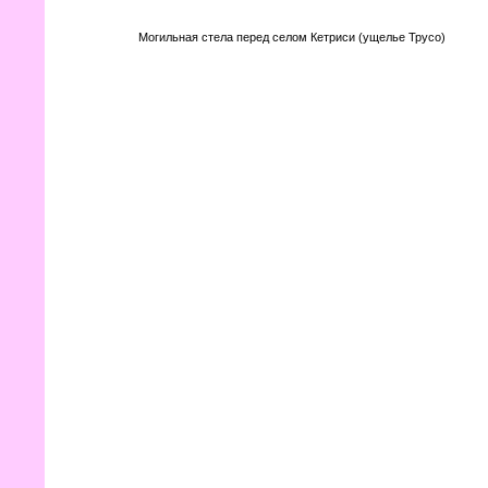
Могильная стела перед селом Кетриси (ущелье Трусо)