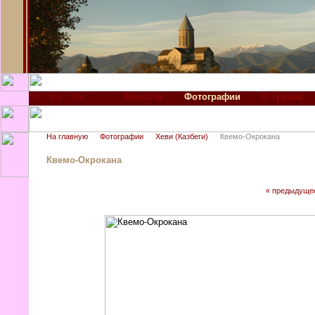
Новости
Фотографии
О Грузии
На главную
Фотографии
Хеви (Казбеги)
Квемо-Окрокана
Квемо-Окрокана
« предыдуще