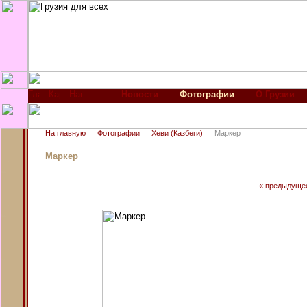
Новости
Фотографии
О Грузии
На главную
Фотографии
Хеви (Казбеги)
Маркер
Маркер
« предыдуще