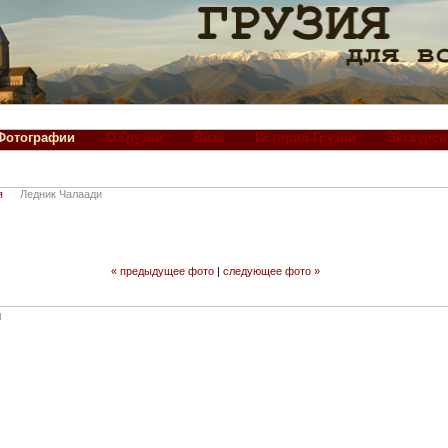
Фотографии
О Грузии
Виза
История Грузии
Экскурси
я
Ледник Чалаади
« предыдущее фото
|
следующее фото »