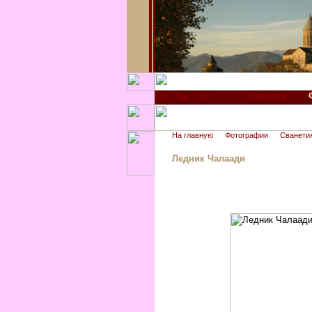
Новости
На главную
Фотографии
Сванети
Ледник Чалаади