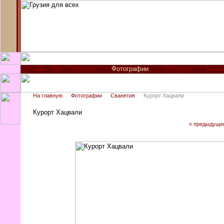
Новости
Фотографии
О Грузии
Виза
На главную
Фотографии
Сванетия
Курорт Хацвали
Курорт Хацвали
« предыдуще