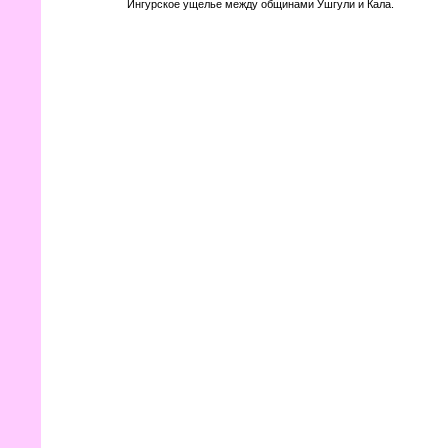
Ингурское ущелье между общинами Ушгули и Кала.