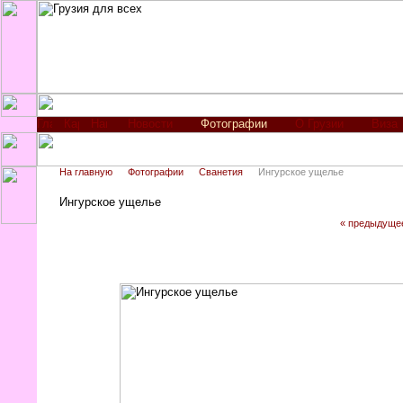
Новости
Фотографии
О Грузии
Виза
На главную
Фотографии
Сванетия
Ингурское ущелье
Ингурское ущелье
« предыдуще