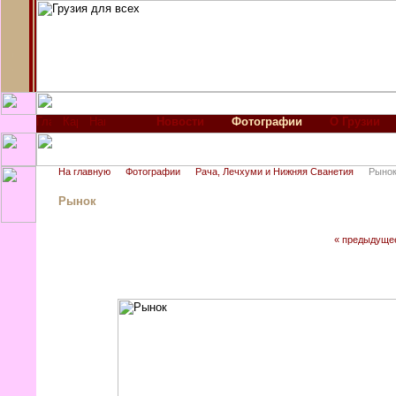
Новости
Фотографии
О Грузии
На главную
Фотографии
Рача, Лечхуми и Нижняя Сванетия
Рыно
Рынок
« предыдуще