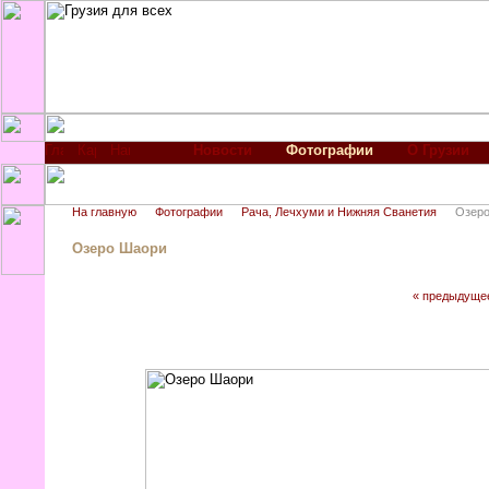
Новости
Фотографии
О Грузии
На главную
Фотографии
Рача, Лечхуми и Нижняя Сванетия
Озер
Озеро Шаори
« предыдуще