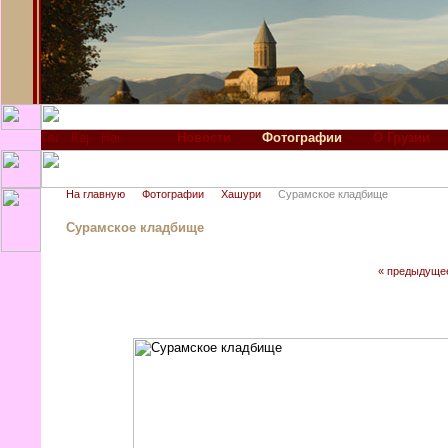
Новости
Фотографии
О Грузии
На главную
Фотографии
Хашури
Сурамское кладбище
Сурамское кладбище
« предыдуще