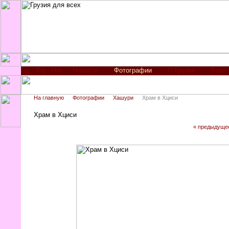
Новости
Фотографии
О Грузии
Виза
На главную
Фотографии
Хашури
Храм в Хциси
Храм в Хциси
« предыдуще