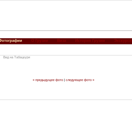
Фотографии
О Грузии
Виза
История Грузии
Экскурси
Вид на Табацкури
« предыдущее фото
|
следующее фото »