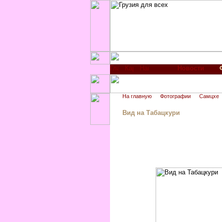
Новости
На главную
Фотографии
Самцхе
Вид на Табацкури