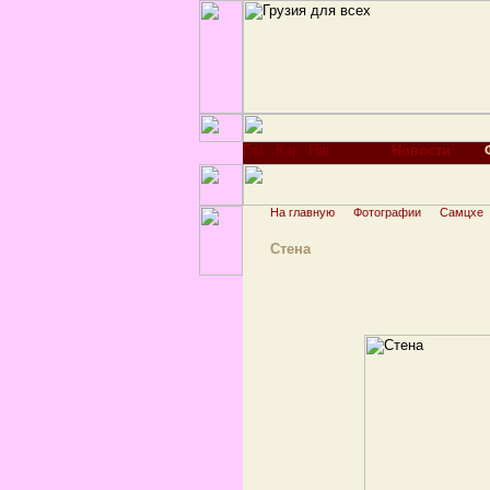
Новости
На главную
Фотографии
Самцхе
Стена