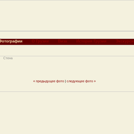
Фотографии
О Грузии
Виза
История Грузии
Экскурси
Стена
« предыдущее фото
|
следующее фото »