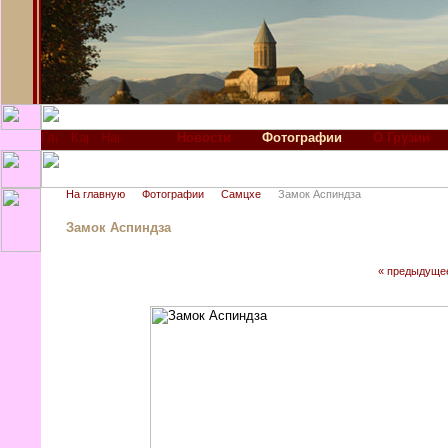
Новости
Фотографии
О Грузии
На главную
Фотографии
Самцхе
Замок Аспиндза
Замок Аспиндза
« предыдуще