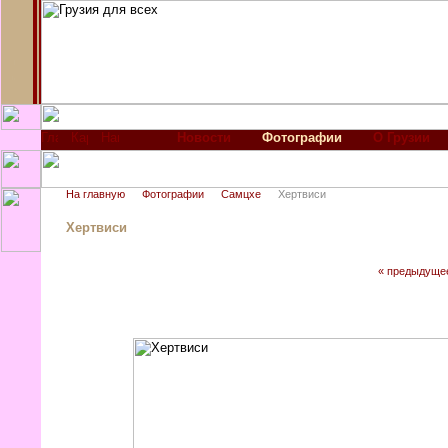
Новости
Фотографии
О Грузии
На главную
Фотографии
Самцхе
Хертвиси
Хертвиси
« предыдуще