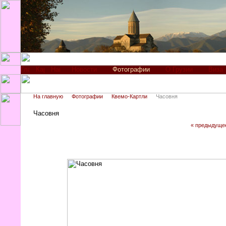
Новости
Фотографии
О Грузии
Виза
На главную
Фотографии
Квемо-Картли
Часовня
Часовня
« предыдуще