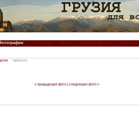
Фотографии
О Грузии
Виза
История Грузии
Экскурси
артли
крепость
« предыдущее фото
|
следующее фото »