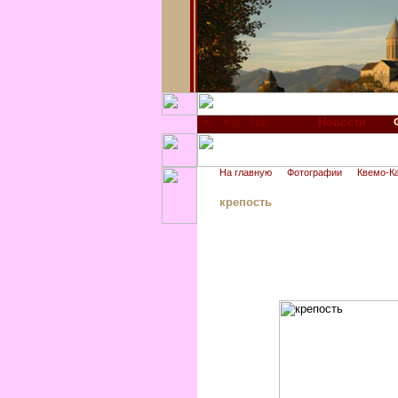
Новости
На главную
Фотографии
Квемо-К
крепость