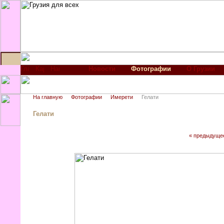
Новости
Фотографии
О Грузии
На главную
Фотографии
Имерети
Гелати
Гелати
« предыдуще