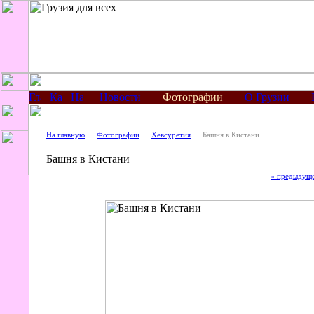
Новости
Фотографии
О Грузии
На главную
Фотографии
Хевсуретия
Башня в Кистани
Башня в Кистани
« предыдущ