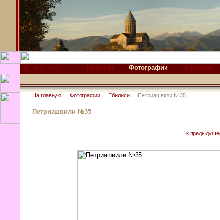
Новости
Фотографии
О Грузии
На главную
Фотографии
Тбилиси
Петриашвили №35
Петриашвили №35
« предыдуще