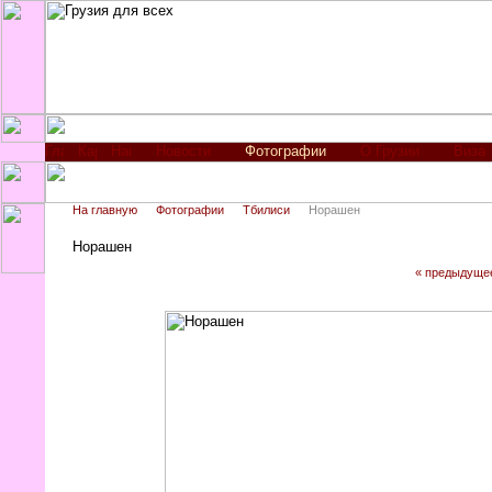
Новости
Фотографии
О Грузии
Виза
На главную
Фотографии
Тбилиси
Норашен
Норашен
« предыдуще