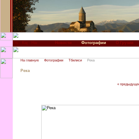
Новости
Фотографии
О Грузии
На главную
Фотографии
Тбилиси
Река
Река
« предыдуще