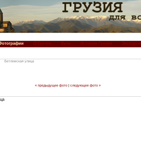
Фотографии
О Грузии
Виза
История Грузии
Экскурси
Бетлемская улица
« предыдущее фото
|
следующее фото »