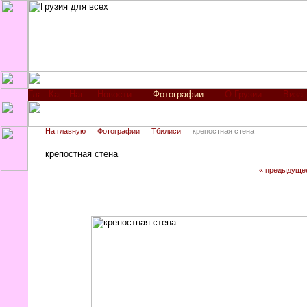
Новости
Фотографии
О Грузии
Виза
На главную
Фотографии
Тбилиси
крепостная стена
крепостная стена
« предыдуще