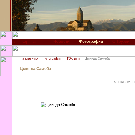
Новости
Фотографии
О Грузии
На главную
Фотографии
Тбилиси
Цминда Самеба
Цминда Самеба
« предыдуще