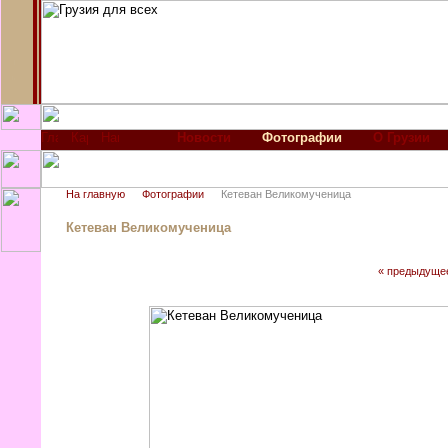
Новости
Фотографии
О Грузии
На главную
Фотографии
Кетеван Великомученица
Кетеван Великомученица
« предыдуще