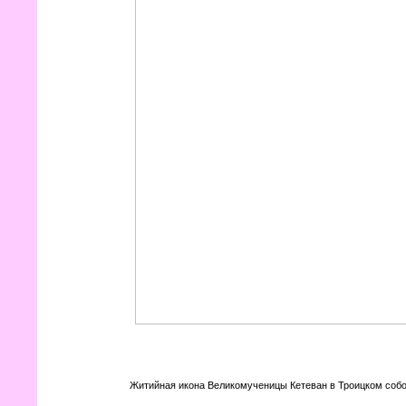
Житийная икона Великомученицы Кетеван в Троицком собо