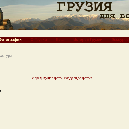
Фотографии
О Грузии
Виза
История Грузии
Экскурси
 Хашури
« предыдущее фото
|
следующее фото »