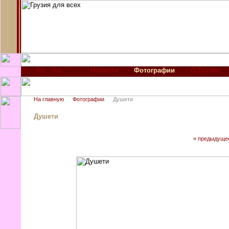
Новости
Фотографии
О Грузии
На главную
Фотографии
Душети
Душети
« предыдуще