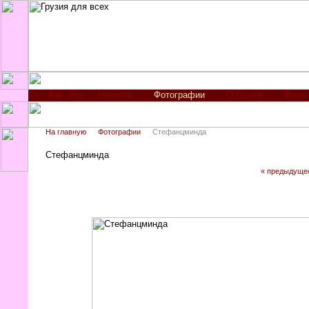
Новости
Фотографии
О Грузии
Виза
На главную
Фотографии
Стефанцминда
Стефанцминда
« предыдуще