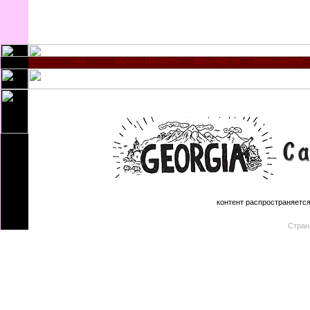
Мцхета-Мтианети
Шида-Картли
Квемо-Картли
контент распространяется 
Стран