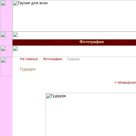
Новости
Фотографии
О Грузии
На главную
Фотографии
Гудаури
Гудаури
« предыдуще