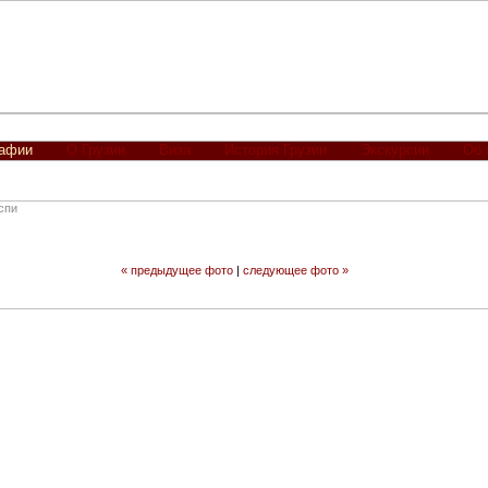
рафии
О Грузии
Виза
История Грузии
Экскурсии
Об 
спи
« предыдущее фото
|
следующее фото »